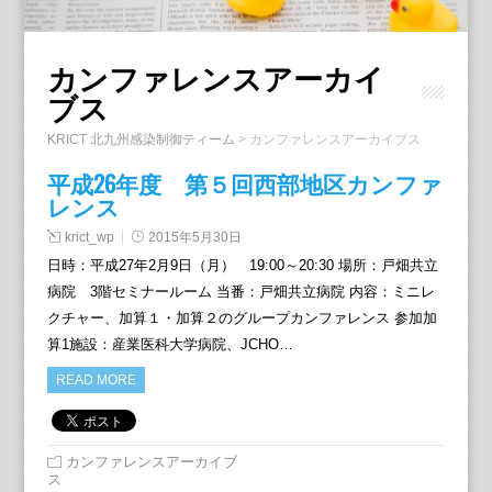
カンファレンスアーカイ
ブス
KRICT 北九州感染制御ティーム
>
カンファレンスアーカイブス
平成26年度 第５回西部地区カンファ
レンス
krict_wp
2015年5月30日
日時：平成27年2月9日（月） 19:00～20:30 場所：戸畑共立
病院 3階セミナールーム 当番：戸畑共立病院 内容：ミニレ
クチャー、加算１・加算２のグループカンファレンス 参加加
算1施設：産業医科大学病院、JCHO…
READ MORE
カンファレンスアーカイブ
ス