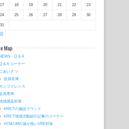
17
18
19
20
21
22
23
24
25
26
27
28
29
30
31
2月
te Map
NEWS・Q & A
Q & A コーナー
ごあいさつ
役員名簿
カンファレンス
会員専用
地域感染対策
KRICTの施設ラウンド
KRICT地域活動紹介記事のコーナー
VCMのMIC値が低いVRE対策