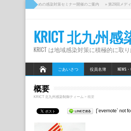
ィカルスタッフのための感染対策セミナー開催のご案内
» 第29回メディカ
KRICT 北九
KRICT は地域感染対策に積極的に取
ごあいさつ
役員名簿
NEWS・Q
概要
KRICT 北九州感染制御ティーム
>
概要
[`evernote` not f