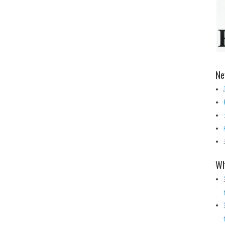
Ne
Wh