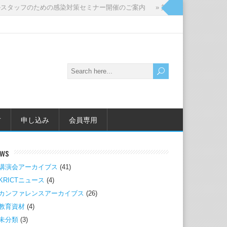
タッフのための感染対策セミナー開催のご案内
» 第27回メディカルスタッ
材
申し込み
会員専用
ws
講演会アーカイブス
(41)
KRICTニュース
(4)
カンファレンスアーカイブス
(26)
教育資材
(4)
未分類
(3)