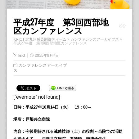
平成27年度 第3回西部地
区カンファレンス
KRICT 北九州感染制御ティーム
>
カンファレンスアーカイブス
>
平成27年度 第3回西部地区カンファレンス
krict
2015年8月7日
カンファレンスアーカイブ
ス
[`evernote` not found]
日時：平成27年10月14日（水） 19：00～
場所：戸畑共立病院
内容：今後期待される滅菌技師（士）の役割～当院での活動
を踏まえて 戸畑共立病院 看護師 南博子先生