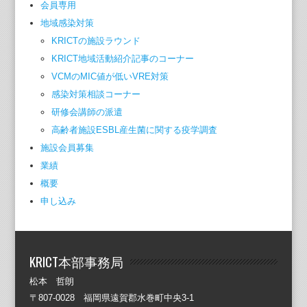
会員専用
地域感染対策
KRICTの施設ラウンド
KRICT地域活動紹介記事のコーナー
VCMのMIC値が低いVRE対策
感染対策相談コーナー
研修会講師の派遣
高齢者施設ESBL産生菌に関する疫学調査
施設会員募集
業績
概要
申し込み
KRICT本部事務局
松本 哲朗
〒807-0028 福岡県遠賀郡水巻町中央3-1