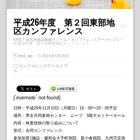
平成26年度 第２回​東部地
区カンファレンス
KRICT 北九州感染制御ティーム
>
カンファレンスアーカイブス
>
平成26年度 第２回​東部地区カンファレンス
krict_wp
2015年5月30日
カンファレンスアーカイブ
ス
[`evernote` not found]
日時：平成26年11月10日（月曜日）19：00〜20：00予定
場所：男女共同参画センター ムーブ 5階大セミナーホール
内容：検査技師の取り組みについて
形式：合同カンファレンス
参加加算1施設：健和会大手町病院、新小倉病院、九州労災病